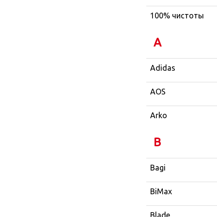
100% чистоты
A
Adidas
AOS
Arko
B
Bagi
BiMax
Blade