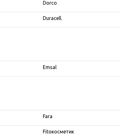
Dorco
Duracell.
Emsal
Fara
Fitoкосметик