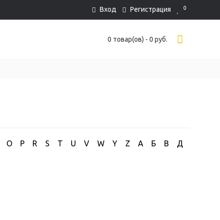
0
Вход
Регистрация
0 товар(ов) - 0 руб.
O
P
R
S
T
U
V
W
Y
Z
А
Б
В
Д