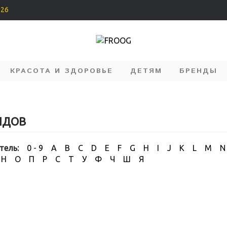
226
КРАСОТА И ЗДОРОВЬЕ
ДЕТЯМ
БРЕНДЫ
НДОВ
тель:
0 - 9
A
B
C
D
E
F
G
H
I
J
K
L
M
N
Н
О
П
Р
С
Т
У
Ф
Ч
Ш
Я