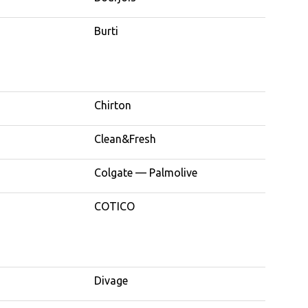
Burti
Chirton
Clean&Fresh
Colgate — Palmolive
COTICO
Divage