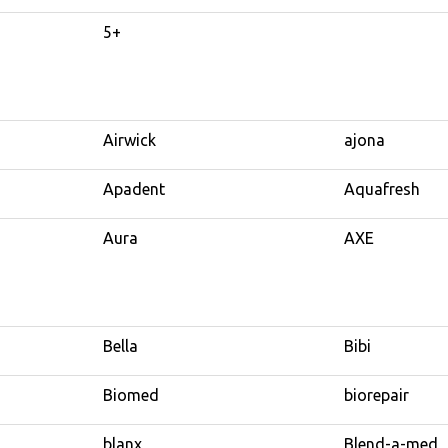
5+
Airwick
ajona
Apadent
Aquafresh
Aura
AXE
Bella
Bibi
Biomed
biorepair
blanx
Blend-a-med