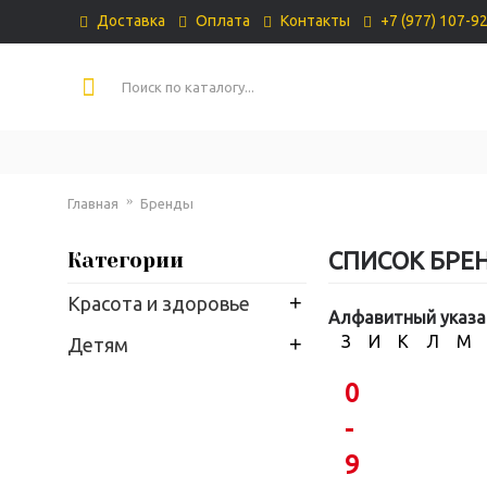
Доставка
Оплата
Контакты
+7 (977) 107-9
Главная
Бренды
СПИСОК БРЕ
Категории
+
Красота и здоровье
Алфавитный указа
+
З
И
К
Л
М
Детям
0
-
9