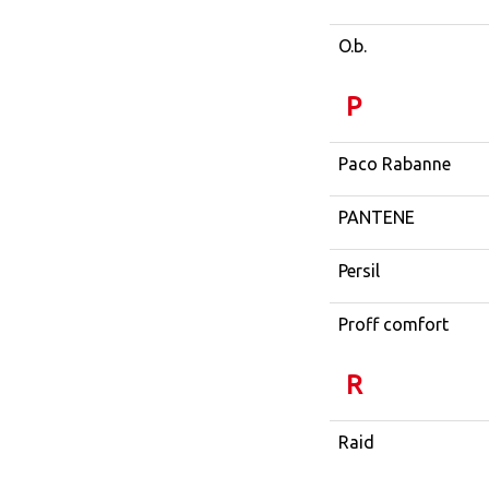
O.b.
P
Paco Rabanne
PANTENE
Persil
Proff comfort
R
Raid