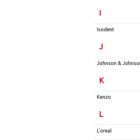
I
Isodent
J
Johnson & Johnso
K
Kenzo
L
L'oreal