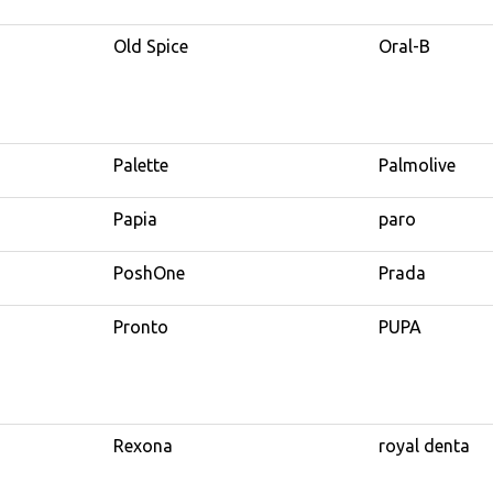
Old Spice
Oral-B
Palette
Palmolive
Papia
paro
PoshOne
Prada
Pronto
PUPA
Rexona
royal denta