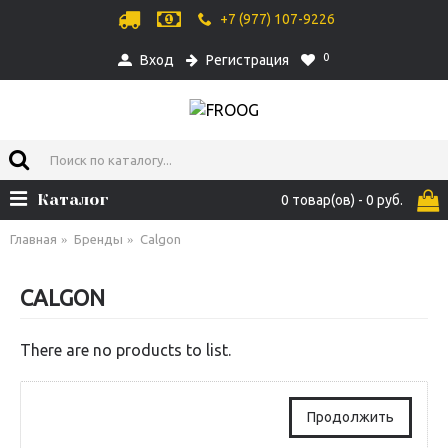
+7 (977) 107-9226
0
Вход
Регистрация
Каталог
0 товар(ов) - 0 руб.
Главная
Бренды
Calgon
CALGON
There are no products to list.
Продолжить