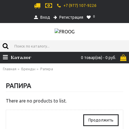
+7 (977) 107-9226
0
Вход
Регистрация
Каталог
0 товар(ов) - 0 руб.
Главная
Бренды
Рапира
РАПИРА
There are no products to list.
Продолжить