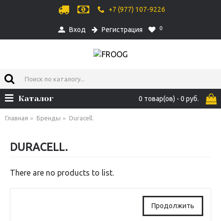
+7 (977) 107-9226
0
Вход
Регистрация
Каталог
0 товар(ов) - 0 руб.
Главная
Бренды
Duracell.
DURACELL.
There are no products to list.
Продолжить