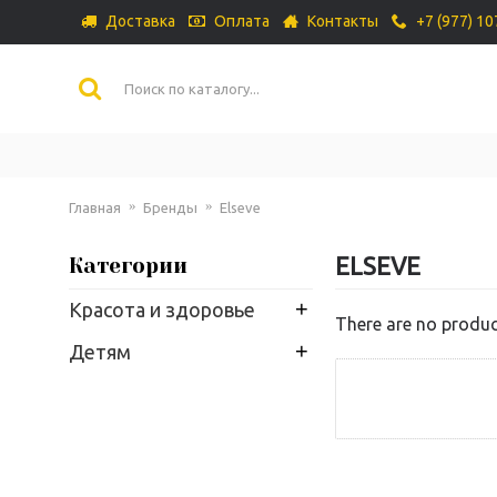
Доставка
Оплата
Контакты
+7 (977) 1
Главная
Бренды
Elseve
ELSEVE
Категории
+
Красота и здоровье
There are no product
+
Детям