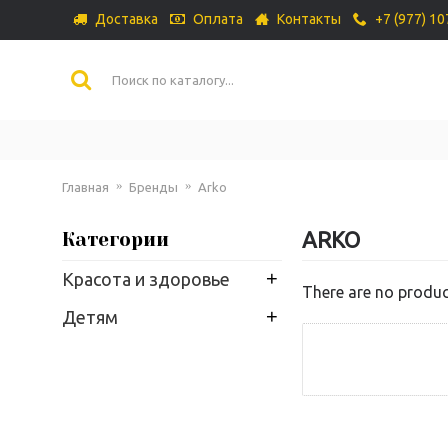
Доставка
Оплата
Контакты
+7 (977) 1
Главная
Бренды
Arko
ARKO
Категории
+
Красота и здоровье
There are no product
+
Детям