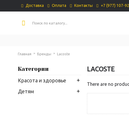
Доставка
Оплата
Контакты
+7 (977) 107-9
Главная
Бренды
Lacoste
LACOSTE
Категории
+
Красота и здоровье
There are no product
+
Детям