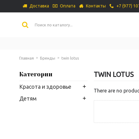
Доставка
Оплата
Контакты
+7 (977) 1
Главная
Бренды
twin lotus
TWIN LOTUS
Категории
+
Красота и здоровье
There are no product
+
Детям