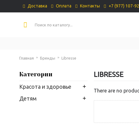
Доставка
Оплата
Контакты
+7 (977) 107-9
Главная
Бренды
Libresse
LIBRESSE
Категории
+
Красота и здоровье
There are no product
+
Детям