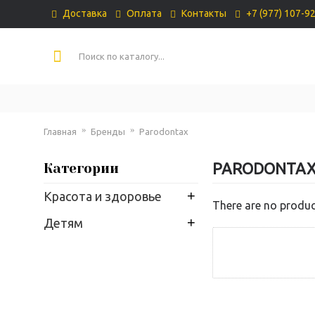
Доставка
Оплата
Контакты
+7 (977) 107-9
Главная
Бренды
Parodontax
PARODONTA
Категории
+
Красота и здоровье
There are no product
+
Детям