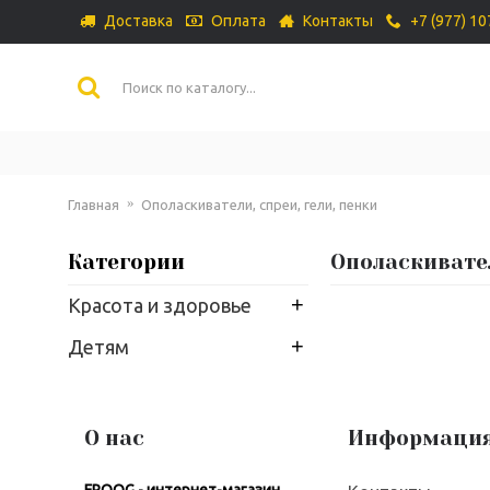
Доставка
Оплата
Контакты
+7 (977) 1
Главная
Ополаскиватели, спреи, гели, пенки
Категории
Ополаскивател
+
Красота и здоровье
+
Детям
О нас
Информаци