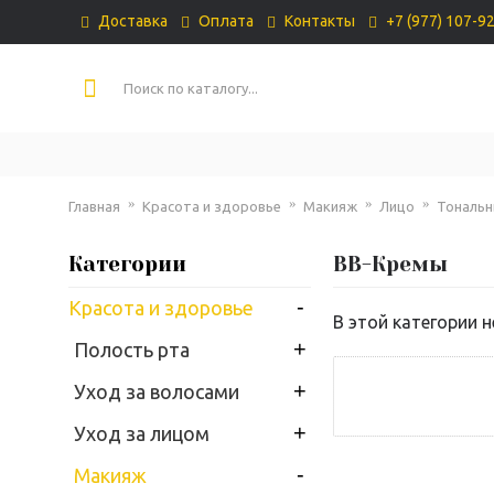
Доставка
Оплата
Контакты
+7 (977) 107-9
Главная
Красота и здоровье
Макияж
Лицо
Тональн
Категории
BB-Кремы
-
Красота и здоровье
В этой категории н
+
Полость рта
+
Уход за волосами
+
Уход за лицом
-
Макияж